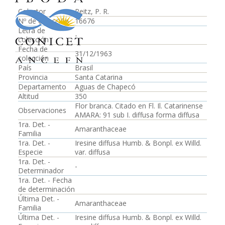
Colector
Reitz, P. R.
Nº de colección
16676
Letra de
-
colección
Fecha de
31/12/1963
colección
País
Brasil
Provincia
Santa Catarina
Departamento
Aguas de Chapecó
Altitud
350
Flor branca. Citado en Fl. Il. Catarinense
Observaciones
AMARA: 91 sub I. diffusa forma diffusa
1ra. Det. -
Amaranthaceae
Familia
1ra. Det. -
Iresine diffusa Humb. & Bonpl. ex Willd.
Especie
var. diffusa
1ra. Det. -
-
Determinador
1ra. Det. - Fecha
de determinación
Última Det. -
Amaranthaceae
Familia
Última Det. -
Iresine diffusa Humb. & Bonpl. ex Willd.