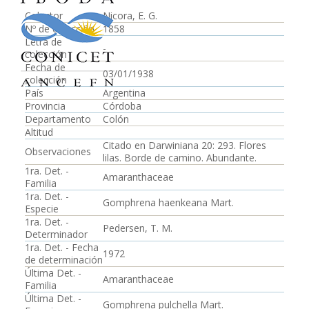
Colector
Nicora, E. G.
Nº de colección
1858
Letra de
-
colección
Fecha de
03/01/1938
colección
País
Argentina
Provincia
Córdoba
Departamento
Colón
Altitud
Citado en Darwiniana 20: 293. Flores
Observaciones
lilas. Borde de camino. Abundante.
1ra. Det. -
Amaranthaceae
Familia
1ra. Det. -
Gomphrena haenkeana Mart.
Especie
1ra. Det. -
Pedersen, T. M.
Determinador
1ra. Det. - Fecha
1972
de determinación
Última Det. -
Amaranthaceae
Familia
Última Det. -
Gomphrena pulchella Mart.