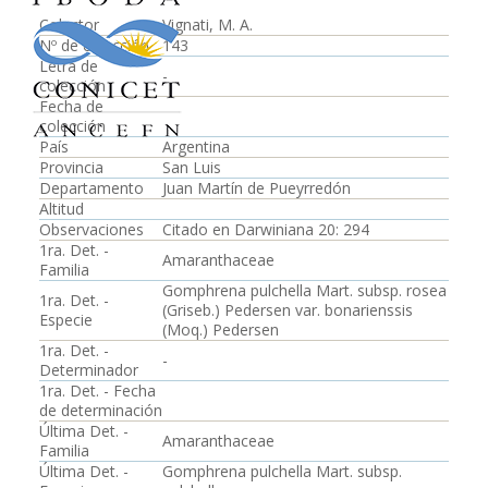
Colector
Vignati, M. A.
Nº de colección
143
Letra de
-
colección
Fecha de
colección
País
Argentina
Provincia
San Luis
Departamento
Juan Martín de Pueyrredón
Altitud
Observaciones
Citado en Darwiniana 20: 294
1ra. Det. -
Amaranthaceae
Familia
Gomphrena pulchella Mart. subsp. rosea
1ra. Det. -
(Griseb.) Pedersen var. bonarienssis
Especie
(Moq.) Pedersen
1ra. Det. -
-
Determinador
1ra. Det. - Fecha
de determinación
Última Det. -
Amaranthaceae
Familia
Última Det. -
Gomphrena pulchella Mart. subsp.