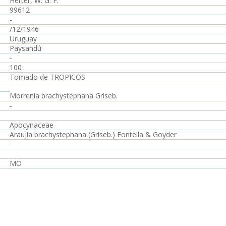
Herter, W. G. F.
99612
-
/12/1946
Uruguay
Paysandú
-
100
Tomado de TROPICOS
Morrenia brachystephana Griseb.
-
Apocynaceae
Araujia brachystephana (Griseb.) Fontella & Goyder
-
MO