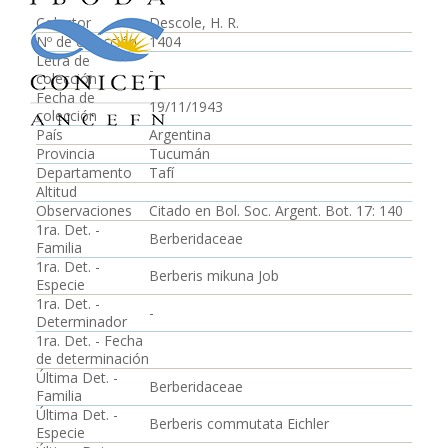
Colector
Descole, H. R.
Nº de colección
1404
Letra de
-
colección
Fecha de
19/11/1943
colección
País
Argentina
Provincia
Tucumán
Departamento
Tafí
Altitud
Observaciones
Citado en Bol. Soc. Argent. Bot. 17: 140
1ra. Det. -
Berberidaceae
Familia
1ra. Det. -
Berberis mikuna Job
Especie
1ra. Det. -
-
Determinador
1ra. Det. - Fecha
de determinación
Última Det. -
Berberidaceae
Familia
Última Det. -
Berberis commutata Eichler
Especie