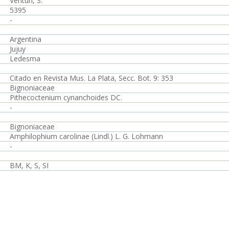
Venturi, S.
5395
-
Argentina
Jujuy
Ledesma
Citado en Revista Mus. La Plata, Secc. Bot. 9: 353
Bignoniaceae
Pithecoctenium cynanchoides DC.
-
Bignoniaceae
Amphilophium carolinae (Lindl.) L. G. Lohmann
-
BM, K, S, SI