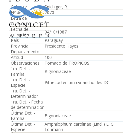
Colector
Spichiger, R.
Nº de colección
2070
Letra de
-
colección
Fecha de
04/10/1987
colección
País
Paraguay
Provincia
Presidente Hayes
Departamento
-
Altitud
100
Observaciones
Tomado de TROPICOS
1ra. Det. -
Bignoniaceae
Familia
1ra. Det. -
Pithecoctenium cynanchoides DC.
Especie
1ra. Det. -
-
Determinador
1ra. Det. - Fecha
de determinación
Última Det. -
Bignoniaceae
Familia
Última Det. -
Amphilophium carolinae (Lindl.) L. G.
Especie
Lohmann