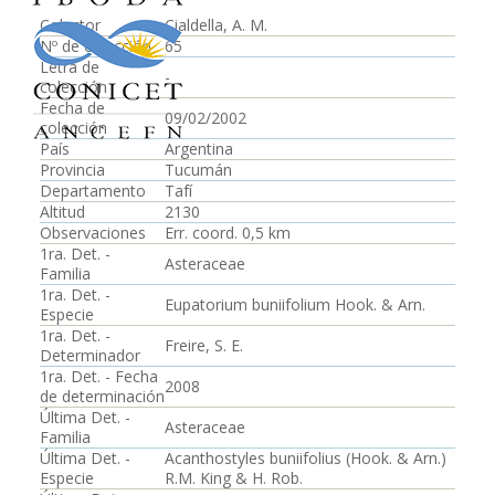
Colector
Cialdella, A. M.
Nº de colección
65
Letra de
-
colección
Fecha de
09/02/2002
colección
País
Argentina
Provincia
Tucumán
Departamento
Tafí
Altitud
2130
Observaciones
Err. coord. 0,5 km
1ra. Det. -
Asteraceae
Familia
1ra. Det. -
Eupatorium buniifolium Hook. & Arn.
Especie
1ra. Det. -
Freire, S. E.
Determinador
1ra. Det. - Fecha
2008
de determinación
Última Det. -
Asteraceae
Familia
Última Det. -
Acanthostyles buniifolius (Hook. & Arn.)
Especie
R.M. King & H. Rob.