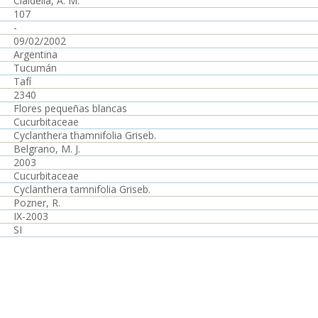
Cialdella, A. M.
107
-
09/02/2002
Argentina
Tucumán
Tafí
2340
Flores pequeñas blancas
Cucurbitaceae
Cyclanthera thamnifolia Griseb.
Belgrano, M. J.
2003
Cucurbitaceae
Cyclanthera tamnifolia Griseb.
Pozner, R.
IX-2003
SI