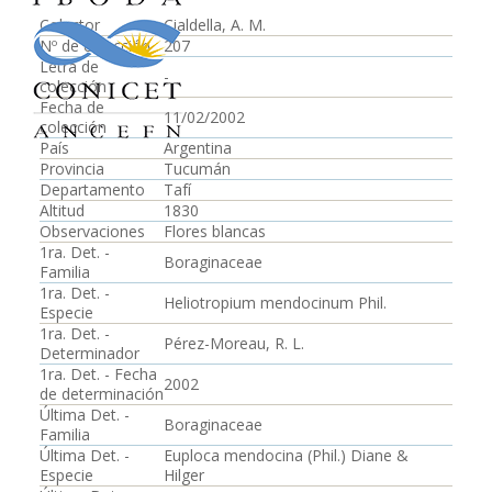
Colector
Cialdella, A. M.
Nº de colección
207
Letra de
-
colección
Fecha de
11/02/2002
colección
País
Argentina
Provincia
Tucumán
Departamento
Tafí
Altitud
1830
Observaciones
Flores blancas
1ra. Det. -
Boraginaceae
Familia
1ra. Det. -
Heliotropium mendocinum Phil.
Especie
1ra. Det. -
Pérez-Moreau, R. L.
Determinador
1ra. Det. - Fecha
2002
de determinación
Última Det. -
Boraginaceae
Familia
Última Det. -
Euploca mendocina (Phil.) Diane &
Especie
Hilger