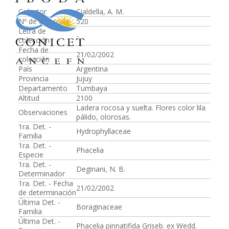
Colector
Cialdella, A. M.
Nº de colección
520
Letra de
-
colección
Fecha de
21/02/2002
colección
País
Argentina
Provincia
Jujuy
Departamento
Tumbaya
Altitud
2100
Ladera rocosa y suelta. Flores color lila
Observaciones
pálido, olorosas.
1ra. Det. -
Hydrophyllaceae
Familia
1ra. Det. -
Phacelia
Especie
1ra. Det. -
Deginani, N. B.
Determinador
1ra. Det. - Fecha
21/02/2002
de determinación
Última Det. -
Boraginaceae
Familia
Última Det. -
Phacelia pinnatifida Griseb. ex Wedd.