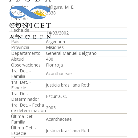
Colector
Múlgura, M. E.
Nº de colección
3338
Letra de
-
colección
Fecha de
14/03/2002
colección
País
Argentina
Provincia
Misiones
Departamento
General Manuel Belgrano
Altitud
400
Observaciones
Flor roja
1ra. Det. -
Acanthaceae
Familia
1ra. Det. -
Justicia brasiliana Roth
Especie
1ra. Det. -
Ezcurra, C.
Determinador
1ra. Det. - Fecha
2003
de determinación
Última Det. -
Acanthaceae
Familia
Última Det. -
Justicia brasiliana Roth
Especie