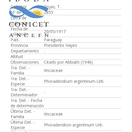
Colector
Rojas, T.
Nº de colección
2855
Letra de
-
colección
Fecha de
20/05/1917
colección
País
Paraguay
Provincia
Presidente Hayes
Departamento
-
Altitud
Observaciones
Citado por Abbiatti (1946)
1ra. Det. -
Viscaceae
Familia
1ra. Det. -
Phoradendrum argentinum Urb.
Especie
1ra. Det. -
-
Determinador
1ra. Det. - Fecha
de determinación
Última Det. -
Viscaceae
Familia
Última Det. -
Phoradendron argentinum Urb.
Especie