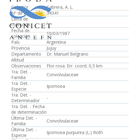
Colector
Cabrera, A. L.
Nº de colección
34341
Letra de
-
colección
Fecha de
10/03/1987
colección
País
Argentina
Provincia
Jujuy
Departamento
Dr. Manuel Belgrano
Altitud
Observaciones
Flor rosa. Err. coord. 0,5 km
1ra. Det. -
Convolvulaceae
Familia
1ra. Det. -
Ipomoea
Especie
1ra. Det. -
-
Determinador
1ra. Det. - Fecha
de determinación
Última Det. -
Convolvulaceae
Familia
Última Det. -
Ipomoea purpurea (L.) Roth
Especie