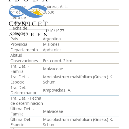
Colector
Cabrera, A. L.
Nº de colección
28536
Letra de
-
colección
Fecha de
11/10/1977
colección
País
Argentina
Provincia
Misiones
Departamento
Apóstoles
Altitud
Observaciones
Err. coord. 2 km
1ra. Det. -
Malvaceae
Familia
1ra. Det. -
Modiolastrum malvifolium (Griseb.) K.
Especie
Schum.
1ra. Det. -
Krapovickas, A.
Determinador
1ra. Det. - Fecha
de determinación
Última Det. -
Malvaceae
Familia
Última Det. -
Modiolastrum malvifolium (Griseb.) K.
Especie
Schum.