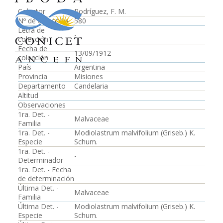
Colector
Rodríguez, F. M.
Nº de colección
580
Letra de
-
colección
Fecha de
13/09/1912
colección
País
Argentina
Provincia
Misiones
Departamento
Candelaria
Altitud
Observaciones
1ra. Det. -
Malvaceae
Familia
1ra. Det. -
Modiolastrum malvifolium (Griseb.) K.
Especie
Schum.
1ra. Det. -
-
Determinador
1ra. Det. - Fecha
de determinación
Última Det. -
Malvaceae
Familia
Última Det. -
Modiolastrum malvifolium (Griseb.) K.
Especie
Schum.