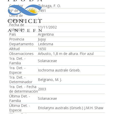
Colector
Zuloaga, F. O.
Nº de colección
7491
Letra de
-
colección
Fecha de
11/11/2002
colección
País
Argentina
Provincia
Jujuy
Departamento
Ledesma
Altitud
1650
Observaciones
Arbusto, 1,8 m de altura. Flor azul
1ra. Det. -
Solanaceae
Familia
1ra. Det. -
Iochroma australe Griseb.
Especie
1ra. Det. -
Belgrano, M. J.
Determinador
1ra. Det. - Fecha
2003
de determinación
Última Det. -
Solanaceae
Familia
Última Det. -
Eriolarynx australis (Griseb.) J.M.H. Shaw
Especie