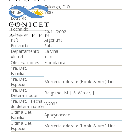
Colector
Zuloaga, F. O.
Nº de colección
7889
Letra de
-
colección
Fecha de
20/11/2002
colección
País
Argentina
Provincia
Salta
Departamento
La Viña
Altitud
1170
Observaciones
Flor blanca
1ra. Det. -
Familia
1ra. Det. -
Morrenia odorate (Hook. & Arn.) Lindl.
Especie
1ra. Det. -
Belgrano, M. J. & Winter, J.
Determinador
1ra. Det. - Fecha
V-2003
de determinación
Última Det. -
Apocynaceae
Familia
Última Det. -
Morrenia odorate (Hook. & Arn.) Lindl.
Especie