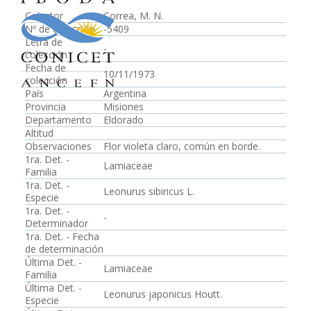
Colector
Correa, M. N.
Nº de colección
-5409
Letra de
-
colección
Fecha de
10/11/1973
colección
País
Argentina
Provincia
Misiones
Departamento
Eldorado
Altitud
Observaciones
Flor violeta claro, común en borde.
1ra. Det. -
Lamiaceae
Familia
1ra. Det. -
Leonurus sibiricus L.
Especie
1ra. Det. -
-
Determinador
1ra. Det. - Fecha
de determinación
Última Det. -
Lamiaceae
Familia
Última Det. -
Leonurus japonicus Houtt.
Especie