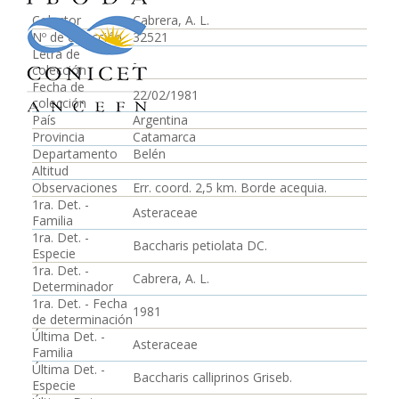
Colector
Cabrera, A. L.
Nº de colección
32521
Letra de
-
colección
Fecha de
22/02/1981
colección
País
Argentina
Provincia
Catamarca
Departamento
Belén
Altitud
Observaciones
Err. coord. 2,5 km. Borde acequia.
1ra. Det. -
Asteraceae
Familia
1ra. Det. -
Baccharis petiolata DC.
Especie
1ra. Det. -
Cabrera, A. L.
Determinador
1ra. Det. - Fecha
1981
de determinación
Última Det. -
Asteraceae
Familia
Última Det. -
Baccharis calliprinos Griseb.
Especie