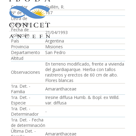
Colector
Guillén, R.
Nº de colección
167
Letra de
-
colección
Fecha de
21/04/1993
colección
País
Argentina
Provincia
Misiones
Departamento
San Pedro
Altitud
En terreno modificado, frente a vivienda
del guardiaparque. Hierba con tallos
Observaciones
rastreros y erectos de 60 cm de alto.
Flores blancas
1ra. Det. -
Amaranthaceae
Familia
1ra. Det. -
Iresine diffusa Humb. & Bopl. ex Willd.
Especie
var. diffusa
1ra. Det. -
-
Determinador
1ra. Det. - Fecha
de determinación
Última Det. -
Amaranthaceae