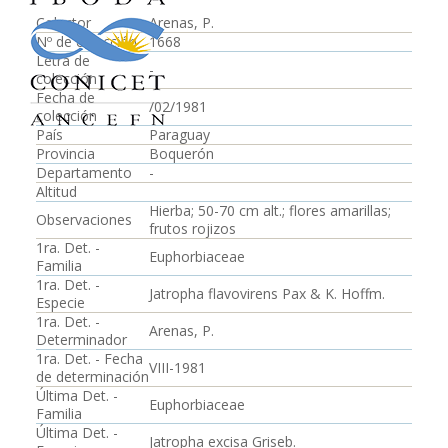
Colector
Arenas, P.
Nº de colección
1668
Letra de
-
colección
Fecha de
/02/1981
colección
País
Paraguay
Provincia
Boquerón
Departamento
-
Altitud
Hierba; 50-70 cm alt.; flores amarillas;
Observaciones
frutos rojizos
1ra. Det. -
Euphorbiaceae
Familia
1ra. Det. -
Jatropha flavovirens Pax & K. Hoffm.
Especie
1ra. Det. -
Arenas, P.
Determinador
1ra. Det. - Fecha
VIII-1981
de determinación
Última Det. -
Euphorbiaceae
Familia
Última Det. -
Jatropha excisa Griseb.