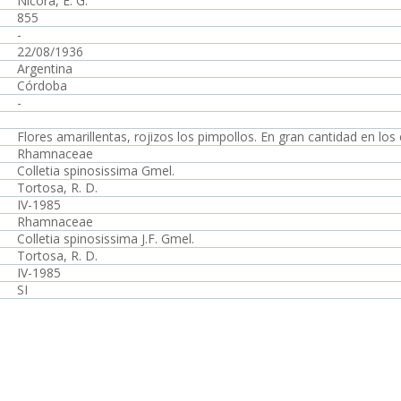
Nicora, E. G.
855
-
22/08/1936
Argentina
Córdoba
-
Flores amarillentas, rojizos los pimpollos. En gran cantidad en los
Rhamnaceae
Colletia spinosissima Gmel.
Tortosa, R. D.
IV-1985
Rhamnaceae
Colletia spinosissima J.F. Gmel.
Tortosa, R. D.
IV-1985
SI