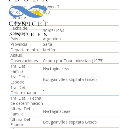
Colector
Meyer, T.
Nº de colección
883
Letra de
-
colección
Fecha de
30/05/1934
colección
País
Argentina
Provincia
Salta
Departamento
Metán
Altitud
Observaciones
Citado por Toursarkissian (1975)
1ra. Det. -
Nyctaginaceae
Familia
1ra. Det. -
Bougainvillea stipitata Griseb.
Especie
1ra. Det. -
-
Determinador
1ra. Det. - Fecha
de determinación
Última Det. -
Nyctaginaceae
Familia
Última Det. -
Bougainvillea stipitata Griseb.
Especie