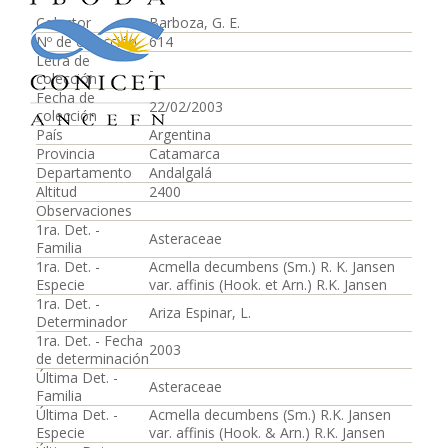
Colector
Barboza, G. E.
Nº de colección
614
Letra de
-
colección
Fecha de
22/02/2003
colección
País
Argentina
Provincia
Catamarca
Departamento
Andalgalá
Altitud
2400
Observaciones
1ra. Det. -
Asteraceae
Familia
1ra. Det. -
Acmella decumbens (Sm.) R. K. Jansen
Especie
var. affinis (Hook. et Arn.) R.K. Jansen
1ra. Det. -
Ariza Espinar, L.
Determinador
1ra. Det. - Fecha
2003
de determinación
Última Det. -
Asteraceae
Familia
Última Det. -
Acmella decumbens (Sm.) R.K. Jansen
Especie
var. affinis (Hook. & Arn.) R.K. Jansen