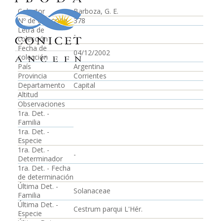
Colector
Barboza, G. E.
Nº de colección
378
Letra de
-
colección
Fecha de
04/12/2002
colección
País
Argentina
Provincia
Corrientes
Departamento
Capital
Altitud
Observaciones
1ra. Det. -
Familia
1ra. Det. -
Especie
1ra. Det. -
-
Determinador
1ra. Det. - Fecha
de determinación
Última Det. -
Solanaceae
Familia
Última Det. -
Cestrum parqui L'Hér.
Especie