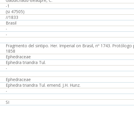
Gaudichaud-Beaupré, C.
-1
(si 47505)
//1833
Brasil
-
-
Fragmento del sintipo. Her. Imperial on Brasil, nº 1743. Protólogo p
1858
Ephedraceae
Ephedra triandra Tul.
-
Ephedraceae
Ephedra triandra Tul. emend. J.H. Hunz.
-
SI