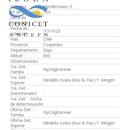
Colector
Werdermann, E.
Nº de colección
104
Letra de
-
colección
Fecha de
/11/1923
colección
País
Chile
Provincia
Coquimbo
Departamento
Elqui
Altitud
800
Observaciones
1ra. Det. -
Nyctaginaceae
Familia
1ra. Det. -
Mirabilis ovata (Ruiz & Pav.) F. Meigen
Especie
1ra. Det. -
-
Determinador
1ra. Det. - Fecha
de determinación
Última Det. -
Nyctaginaceae
Familia
Última Det. -
Mirabilis ovata (Ruiz & Pav.) F. Meigen
Especie