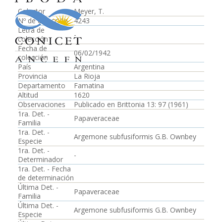
Colector
Meyer, T.
Nº de colección
4243
Letra de
-
colección
Fecha de
06/02/1942
colección
País
Argentina
Provincia
La Rioja
Departamento
Famatina
Altitud
1620
Observaciones
Publicado en Brittonia 13: 97 (1961)
1ra. Det. -
Papaveraceae
Familia
1ra. Det. -
Argemone subfusiformis G.B. Ownbey
Especie
1ra. Det. -
-
Determinador
1ra. Det. - Fecha
de determinación
Última Det. -
Papaveraceae
Familia
Última Det. -
Argemone subfusiformis G.B. Ownbey
Especie