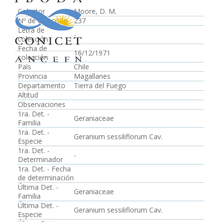
Colector
Moore, D. M.
Nº de colección
237
Letra de
-
colección
Fecha de
16/12/1971
colección
País
Chile
Provincia
Magallanes
Departamento
Tierra del Fuego
Altitud
Observaciones
1ra. Det. -
Geraniaceae
Familia
1ra. Det. -
Geranium sessiliflorum Cav.
Especie
1ra. Det. -
-
Determinador
1ra. Det. - Fecha
de determinación
Última Det. -
Geraniaceae
Familia
Última Det. -
Geranium sessiliflorum Cav.
Especie