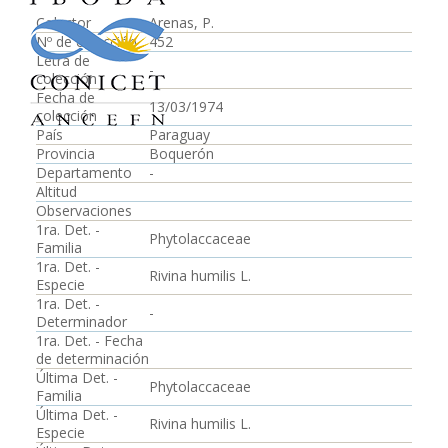
Colector
Arenas, P.
Nº de colección
452
Letra de
-
colección
Fecha de
13/03/1974
colección
País
Paraguay
Provincia
Boquerón
Departamento
-
Altitud
Observaciones
1ra. Det. -
Phytolaccaceae
Familia
1ra. Det. -
Rivina humilis L.
Especie
1ra. Det. -
-
Determinador
1ra. Det. - Fecha
de determinación
Última Det. -
Phytolaccaceae
Familia
Última Det. -
Rivina humilis L.
Especie