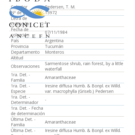
Colector
Pedersen, T. M.
Nº de colección
13972
Letra de
-
colección
Fecha de
07/11/1984
colección
País
Argentina
Provincia
Tucumán
Departamento
Monteros
Altitud
Sarmentose shrub, rain forest, by a little
Observaciones
waterfall
1ra. Det. -
Amaranthaceae
Familia
1ra. Det. -
Iresine diffusa Humb. & Bonpl. ex Willd.
Especie
var. macrophylla (Griseb.) Pedersen
1ra. Det. -
-
Determinador
1ra. Det. - Fecha
de determinación
Última Det. -
Amaranthaceae
Familia
Última Det. -
Iresine diffusa Humb. & Bonpl. ex Willd.