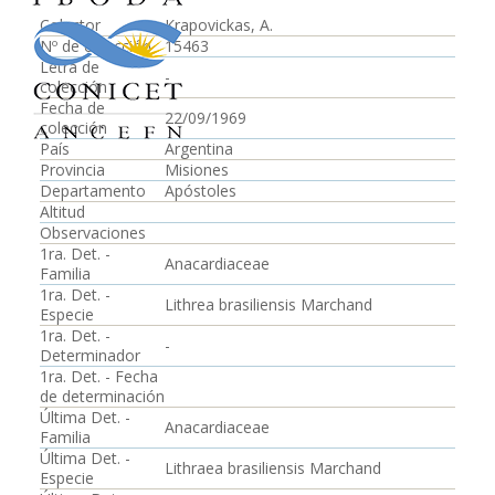
Colector
Krapovickas, A.
Nº de colección
15463
Letra de
-
colección
Fecha de
22/09/1969
colección
País
Argentina
Provincia
Misiones
Departamento
Apóstoles
Altitud
Observaciones
1ra. Det. -
Anacardiaceae
Familia
1ra. Det. -
Lithrea brasiliensis Marchand
Especie
1ra. Det. -
-
Determinador
1ra. Det. - Fecha
de determinación
Última Det. -
Anacardiaceae
Familia
Última Det. -
Lithraea brasiliensis Marchand
Especie