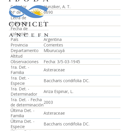
Colector
Hunziker, A. T.
Nº de colección
6690
Letra de
-
colección
Fecha de
colección
País
Argentina
Provincia
Corrientes
Departamento
Mburucuyá
Altitud
Observaciones
Fecha: 3/5-03-1945
1ra. Det. -
Asteraceae
Familia
1ra. Det. -
Baccharis coridifolia DC.
Especie
1ra. Det. -
Ariza Espinar, L.
Determinador
1ra. Det. - Fecha
2003
de determinación
Última Det. -
Asteraceae
Familia
Última Det. -
Baccharis coridifolia DC.
Especie