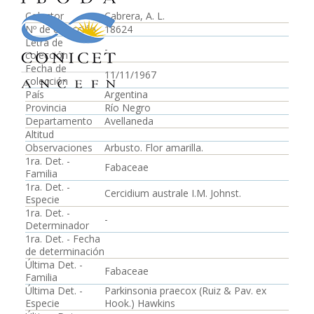
Colector
Cabrera, A. L.
Nº de colección
18624
Letra de
-
colección
Fecha de
11/11/1967
colección
País
Argentina
Provincia
Río Negro
Departamento
Avellaneda
Altitud
Observaciones
Arbusto. Flor amarilla.
1ra. Det. -
Fabaceae
Familia
1ra. Det. -
Cercidium australe I.M. Johnst.
Especie
1ra. Det. -
-
Determinador
1ra. Det. - Fecha
de determinación
Última Det. -
Fabaceae
Familia
Última Det. -
Parkinsonia praecox (Ruiz & Pav. ex
Especie
Hook.) Hawkins