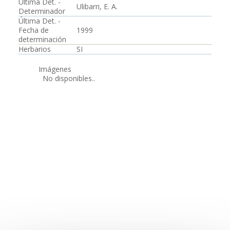
Última Det. -
Ulibarri, E. A.
Determinador
Última Det. -
Fecha de
1999
determinación
Herbarios
SI
Imágenes
No disponibles..