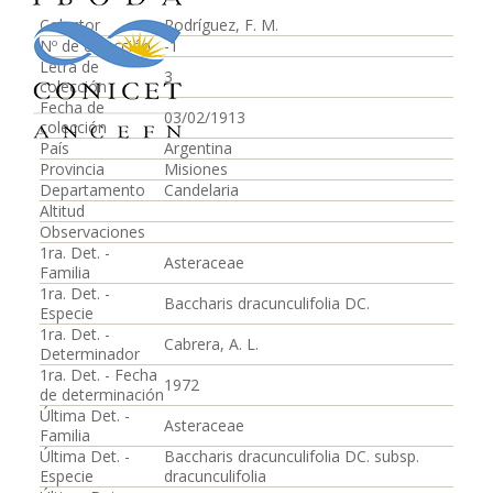
Colector
Rodríguez, F. M.
Nº de colección
-1
Letra de
3
colección
Fecha de
03/02/1913
colección
País
Argentina
Provincia
Misiones
Departamento
Candelaria
Altitud
Observaciones
1ra. Det. -
Asteraceae
Familia
1ra. Det. -
Baccharis dracunculifolia DC.
Especie
1ra. Det. -
Cabrera, A. L.
Determinador
1ra. Det. - Fecha
1972
de determinación
Última Det. -
Asteraceae
Familia
Última Det. -
Baccharis dracunculifolia DC. subsp.
Especie
dracunculifolia