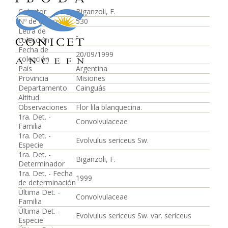
Colector
Biganzoli, F.
Nº de colección
530
Letra de
-
colección
Fecha de
20/09/1999
colección
País
Argentina
Provincia
Misiones
Departamento
Cainguás
Altitud
Observaciones
Flor lila blanquecina.
1ra. Det. -
Convolvulaceae
Familia
1ra. Det. -
Evolvulus sericeus Sw.
Especie
1ra. Det. -
Biganzoli, F.
Determinador
1ra. Det. - Fecha
1999
de determinación
Última Det. -
Convolvulaceae
Familia
Última Det. -
Evolvulus sericeus Sw. var. sericeus
Especie