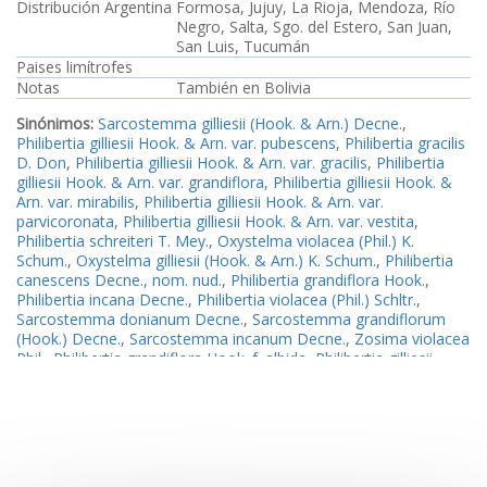
Distribución Argentina
Formosa, Jujuy, La Rioja, Mendoza, Río
Negro, Salta, Sgo. del Estero, San Juan,
San Luis, Tucumán
Paises limítrofes
Notas
También en Bolivia
Sinónimos:
Sarcostemma gilliesii (Hook. & Arn.) Decne.
,
Philibertia gilliesii Hook. & Arn. var. pubescens
,
Philibertia gracilis
D. Don
,
Philibertia gilliesii Hook. & Arn. var. gracilis
,
Philibertia
gilliesii Hook. & Arn. var. grandiflora
,
Philibertia gilliesii Hook. &
Arn. var. mirabilis
,
Philibertia gilliesii Hook. & Arn. var.
parvicoronata
,
Philibertia gilliesii Hook. & Arn. var. vestita
,
Philibertia schreiteri T. Mey.
,
Oxystelma violacea (Phil.) K.
Schum.
,
Oxystelma gilliesii (Hook. & Arn.) K. Schum.
,
Philibertia
canescens Decne., nom. nud.
,
Philibertia grandiflora Hook.
,
Philibertia incana Decne.
,
Philibertia violacea (Phil.) Schltr.
,
Sarcostemma donianum Decne.
,
Sarcostemma grandiflorum
(Hook.) Decne.
,
Sarcostemma incanum Decne.
,
Zosima violacea
Phil.
,
Philibertia grandiflora Hook. f. albida
,
Philibertia gilliesii
Hook. & Arn. var. albida
,
Referencias Bibliográficas Argentina:
Holm, R. W. 1950
;
Meyer,
T. 1943a
;
Pontiroli, A. 1983a
;
Ezcurra, C. 1999b
;
Goyder, D. J.
2004b
;
Hechem, V. & Ezcurra, C. 2006