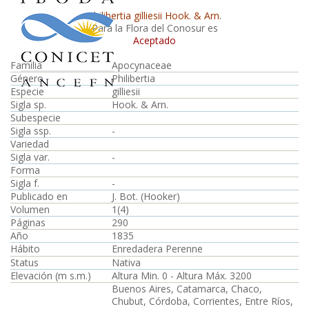
Philibertia gilliesii Hook. & Arn.
Para la Flora del Conosur es
Aceptado
Familia
Apocynaceae
Género
Philibertia
Especie
gilliesii
Sigla sp.
Hook. & Arn.
Subespecie
Sigla ssp.
-
Variedad
Sigla var.
-
Forma
Sigla f.
-
Publicado en
J. Bot. (Hooker)
Volumen
1(4)
Páginas
290
Año
1835
Hábito
Enredadera Perenne
Status
Nativa
Elevación (m s.m.)
Altura Min. 0 - Altura Máx. 3200
Buenos Aires, Catamarca, Chaco,
Chubut, Córdoba, Corrientes, Entre Ríos,