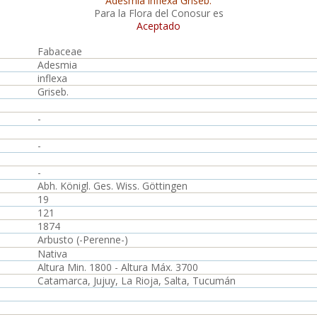
Adesmia inflexa Griseb.
Para la Flora del Conosur es
Aceptado
Fabaceae
Adesmia
inflexa
Griseb.
-
-
-
Abh. Königl. Ges. Wiss. Göttingen
19
121
1874
Arbusto (-Perenne-)
Nativa
Altura Min. 1800 - Altura Máx. 3700
Catamarca, Jujuy, La Rioja, Salta, Tucumán