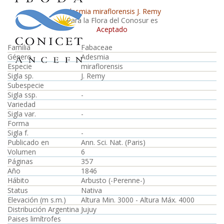
Adesmia miraflorensis J. Remy
Para la Flora del Conosur es
Aceptado
Familia
Fabaceae
Género
Adesmia
Especie
miraflorensis
Sigla sp.
J. Remy
Subespecie
Sigla ssp.
-
Variedad
Sigla var.
-
Forma
Sigla f.
-
Publicado en
Ann. Sci. Nat. (Paris)
Volumen
6
Páginas
357
Año
1846
Hábito
Arbusto (-Perenne-)
Status
Nativa
Elevación (m s.m.)
Altura Min. 3000 - Altura Máx. 4000
Distribución Argentina
Jujuy
Paises limítrofes