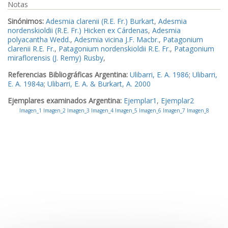
Notas
Sinónimos:
Adesmia clarenii (R.E. Fr.) Burkart
,
Adesmia
nordenskioldii (R.E. Fr.) Hicken ex Cárdenas
,
Adesmia
polyacantha Wedd.
,
Adesmia vicina J.F. Macbr.
,
Patagonium
clarenii R.E. Fr.
,
Patagonium nordenskioldii R.E. Fr.
,
Patagonium
miraflorensis (J. Remy) Rusby
,
Referencias Bibliográficas Argentina:
Ulibarri, E. A. 1986
;
Ulibarri,
E. A. 1984a
;
Ulibarri, E. A. & Burkart, A. 2000
Ejemplares examinados Argentina:
Ejemplar1
,
Ejemplar2
Imagen_1
Imagen_2
Imagen_3
Imagen_4
Imagen_5
Imagen_6
Imagen_7
Imagen_8