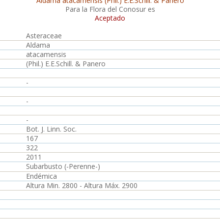
Aldama atacamensis (Phil.) E.E.Schill. & Panero
Para la Flora del Conosur es
Aceptado
Asteraceae
Aldama
atacamensis
(Phil.) E.E.Schill. & Panero
-
-
-
Bot. J. Linn. Soc.
167
322
2011
Subarbusto (-Perenne-)
Endémica
Altura Min. 2800 - Altura Máx. 2900