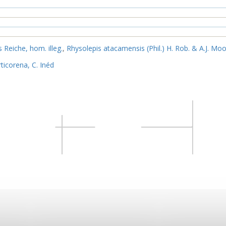
s Reiche, hom. illeg.
,
Rhysolepis atacamensis (Phil.) H. Rob. & A.J. Mo
ticorena, C. Inéd