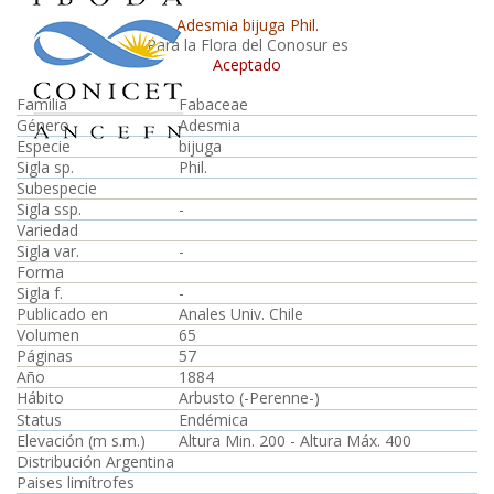
Adesmia bijuga Phil.
Para la Flora del Conosur es
Aceptado
Familia
Fabaceae
Género
Adesmia
Especie
bijuga
Sigla sp.
Phil.
Subespecie
Sigla ssp.
-
Variedad
Sigla var.
-
Forma
Sigla f.
-
Publicado en
Anales Univ. Chile
Volumen
65
Páginas
57
Año
1884
Hábito
Arbusto (-Perenne-)
Status
Endémica
Elevación (m s.m.)
Altura Min. 200 - Altura Máx. 400
Distribución Argentina
Paises limítrofes