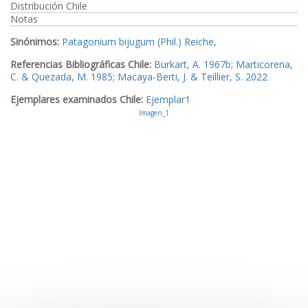
Distribución Chile
Notas
Sinónimos:
Patagonium bijugum (Phil.) Reiche
,
Referencias Bibliográficas Chile:
Burkart, A. 1967b
;
Marticorena,
C. & Quezada, M. 1985
;
Macaya-Berti, J. & Teillier, S. 2022
Ejemplares examinados Chile:
Ejemplar1
Imagen_1