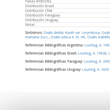
Paises limítrofes
Distribución Brasil
Distribución Chile
Distribución Paraguay
Distribución Uruguay
Notas
Sinónimos:
Oxalis debilis Kunth var. corymbosa
,
Oxal
martiana Zucc.
,
Oxalis urbica A. St.-Hil.
,
Oxalis bulbilif
Referencias Bibliográficas Argentina:
Lourteig, A. 198
Referencias Bibliográficas Brasil:
Lourteig, A. 1983b
;
L
Referencias Bibliográficas Paraguay:
Lourteig, A. 200
Referencias Bibliográficas Uruguay:
Lourteig, A. 2000
Ejemplares examinados Argentina:
Ejemplar1
,
Ejempl
Ejemplares examinados Misiones:
Ejemplar6
,
Ejempl
Ejemplar17
,
Ejemplar18
,
Ejemplar19
Ejemplares examinados Brasil:
Ejemplar20
,
Ejemplar
Ejemplares examinados Paraguay:
Ejemplar22
,
Ejemp