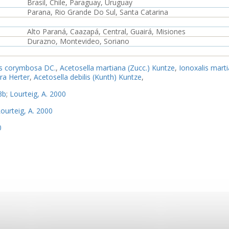
Brasil, Chile, Paraguay, Uruguay
Parana, Rio Grande Do Sul, Santa Catarina
Alto Paraná, Caazapá, Central, Guairá, Misiones
Durazno, Montevideo, Soriano
is corymbosa DC.
,
Acetosella martiana (Zucc.) Kuntze
,
Ionoxalis marti
era Herter
,
Acetosella debilis (Kunth) Kuntze
,
3b
;
Lourteig, A. 2000
ourteig, A. 2000
0
ar2
,
Ejemplar3
,
Ejemplar4
,
Ejemplar5
ar7
,
Ejemplar8
,
Ejemplar9
,
Ejemplar10
,
Ejemplar11
,
Ejemplar12
,
Ejem
21
lar23