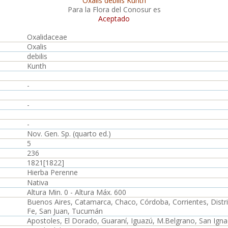
Oxalis debilis Kunth
Para la Flora del Conosur es
Aceptado
Oxalidaceae
Oxalis
debilis
Kunth
-
-
-
Nov. Gen. Sp. (quarto ed.)
5
236
1821[1822]
Hierba Perenne
Nativa
Altura Min. 0 - Altura Máx. 600
Buenos Aires, Catamarca, Chaco, Córdoba, Corrientes, Distrito
Fe, San Juan, Tucumán
Apostoles, El Dorado, Guaraní, Iguazú, M.Belgrano, San Igna