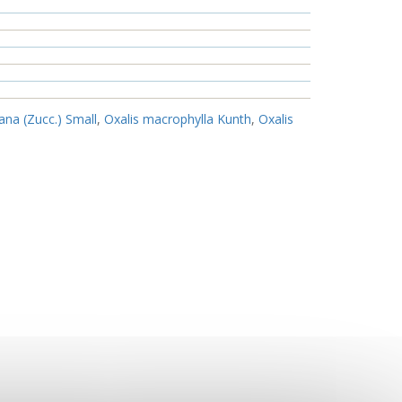
ana (Zucc.) Small
,
Oxalis macrophylla Kunth
,
Oxalis
plar13
,
Ejemplar14
,
Ejemplar15
,
Ejemplar16
,