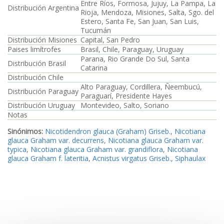
Entre Ríos, Formosa, Jujuy, La Pampa, La
Distribución Argentina
Rioja, Mendoza, Misiones, Salta, Sgo. del
Estero, Santa Fe, San Juan, San Luis,
Tucumán
Distribución Misiones
Capital, San Pedro
Paises limítrofes
Brasil, Chile, Paraguay, Uruguay
Parana, Rio Grande Do Sul, Santa
Distribución Brasil
Catarina
Distribución Chile
Alto Paraguay, Cordillera, Ñeembucú,
Distribución Paraguay
Paraguarí, Presidente Hayes
Distribución Uruguay
Montevideo, Salto, Soriano
Notas
Sinónimos:
Nicotidendron glauca (Graham) Griseb.
,
Nicotiana
glauca Graham var. decurrens
,
Nicotiana glauca Graham var.
typica
,
Nicotiana glauca Graham var. grandiflora
,
Nicotiana
glauca Graham f. lateritia
,
Acnistus virgatus Griseb.
,
Siphaulax
glabra Raf.
,
Nicotiana glauca Graham var. angustifolia
,
Referencias Bibliográficas Argentina:
Browicz, K. 1993
;
Goodspeed, T. H. 1954
;
Cabrera, A. L. 1983d
;
Cocucci, A. A. &
Hunziker, A. T. 2005
Referencias Bibliográficas Chile:
Marticorena, C., Matthei, O. R.,