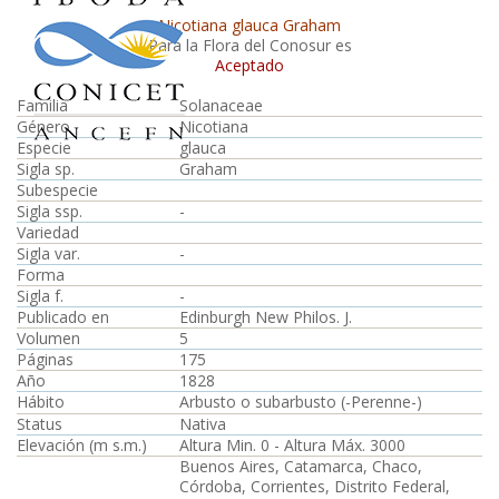
Nicotiana glauca Graham
Para la Flora del Conosur es
Aceptado
Familia
Solanaceae
Género
Nicotiana
Especie
glauca
Sigla sp.
Graham
Subespecie
Sigla ssp.
-
Variedad
Sigla var.
-
Forma
Sigla f.
-
Publicado en
Edinburgh New Philos. J.
Volumen
5
Páginas
175
Año
1828
Hábito
Arbusto o subarbusto (-Perenne-)
Status
Nativa
Elevación (m s.m.)
Altura Min. 0 - Altura Máx. 3000
Buenos Aires, Catamarca, Chaco,
Córdoba, Corrientes, Distrito Federal,