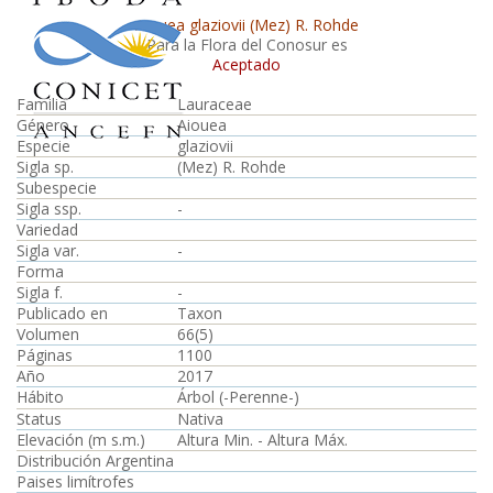
Aiouea glaziovii (Mez) R. Rohde
Para la Flora del Conosur es
Aceptado
Familia
Lauraceae
Género
Aiouea
Especie
glaziovii
Sigla sp.
(Mez) R. Rohde
Subespecie
Sigla ssp.
-
Variedad
Sigla var.
-
Forma
Sigla f.
-
Publicado en
Taxon
Volumen
66(5)
Páginas
1100
Año
2017
Hábito
Árbol (-Perenne-)
Status
Nativa
Elevación (m s.m.)
Altura Min. - Altura Máx.
Distribución Argentina
Paises limítrofes