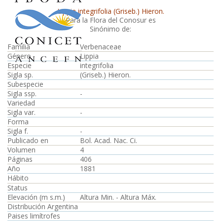
Lippia integrifolia (Griseb.) Hieron.
Para la Flora del Conosur es
Sinónimo de:
Familia
Verbenaceae
Género
Lippia
Especie
integrifolia
Sigla sp.
(Griseb.) Hieron.
Subespecie
Sigla ssp.
-
Variedad
Sigla var.
-
Forma
Sigla f.
-
Publicado en
Bol. Acad. Nac. Ci.
Volumen
4
Páginas
406
Año
1881
Hábito
Status
Elevación (m s.m.)
Altura Min. - Altura Máx.
Distribución Argentina
Paises limítrofes