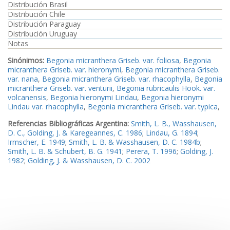
Distribución Brasil
Distribución Chile
Distribución Paraguay
Distribución Uruguay
Notas
Sinónimos:
Begonia micranthera Griseb. var. foliosa
,
Begonia
micranthera Griseb. var. hieronymi
,
Begonia micranthera Griseb.
var. nana
,
Begonia micranthera Griseb. var. rhacophylla
,
Begonia
micranthera Griseb. var. venturii
,
Begonia rubricaulis Hook. var.
volcanensis
,
Begonia hieronymi Lindau
,
Begonia hieronymi
Lindau var. rhacophylla
,
Begonia micranthera Griseb. var. typica
,
Referencias Bibliográficas Argentina:
Smith, L. B., Wasshausen,
D. C., Golding, J. & Karegeannes, C. 1986
;
Lindau, G. 1894
;
Irmscher, E. 1949
;
Smith, L. B. & Wasshausen, D. C. 1984b
;
Smith, L. B. & Schubert, B. G. 1941
;
Perera, T. 1996
;
Golding, J.
1982
;
Golding, J. & Wasshausen, D. C. 2002
Ejemplares examinados Argentina:
Ejemplar1
,
Ejemplar2
,
Ejemplar3
,
Ejemplar4
,
Ejemplar5
,
Ejemplar6
,
Ejemplar7
,
Ejemplar8
,
Ejemplar9
Imagen_1
Imagen_2
Imagen_3
Imagen_4
Imagen_5
Imagen_6
Imagen_7
Imagen_8
Imagen_9
Imagen_10
Imagen_11
Imagen_12
Imagen_13
Imagen_14
Imagen_15
Imagen_16
Imagen_17
Imagen_18
Imagen_19
Imagen_20
Imagen_21
Imagen_22
Imagen_23