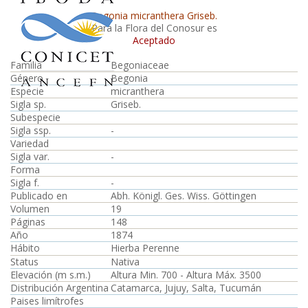
Begonia micranthera Griseb.
Para la Flora del Conosur es
Aceptado
Familia
Begoniaceae
Género
Begonia
Especie
micranthera
Sigla sp.
Griseb.
Subespecie
Sigla ssp.
-
Variedad
Sigla var.
-
Forma
Sigla f.
-
Publicado en
Abh. Königl. Ges. Wiss. Göttingen
Volumen
19
Páginas
148
Año
1874
Hábito
Hierba Perenne
Status
Nativa
Elevación (m s.m.)
Altura Min. 700 - Altura Máx. 3500
Distribución Argentina
Catamarca, Jujuy, Salta, Tucumán
Paises limítrofes