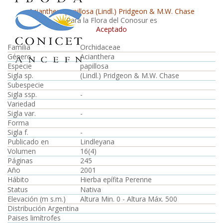
Acianthera papillosa (Lindl.) Pridgeon & M.W. Chase
Para la Flora del Conosur es
Aceptado
Familia
Orchidaceae
Género
Acianthera
Especie
papillosa
Sigla sp.
(Lindl.) Pridgeon & M.W. Chase
Subespecie
Sigla ssp.
-
Variedad
Sigla var.
-
Forma
Sigla f.
-
Publicado en
Lindleyana
Volumen
16(4)
Páginas
245
Año
2001
Hábito
Hierba epífita Perenne
Status
Nativa
Elevación (m s.m.)
Altura Min. 0 - Altura Máx. 500
Distribución Argentina
Paises limítrofes