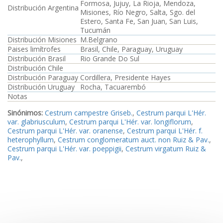
Formosa, Jujuy, La Rioja, Mendoza,
Distribución Argentina
Misiones, Río Negro, Salta, Sgo. del
Estero, Santa Fe, San Juan, San Luis,
Tucumán
Distribución Misiones
M.Belgrano
Paises limítrofes
Brasil, Chile, Paraguay, Uruguay
Distribución Brasil
Rio Grande Do Sul
Distribución Chile
Distribución Paraguay
Cordillera, Presidente Hayes
Distribución Uruguay
Rocha, Tacuarembó
Notas
Sinónimos:
Cestrum campestre Griseb.
,
Cestrum parqui L'Hér.
var. glabriusculum
,
Cestrum parqui L'Hér. var. longiflorum
,
Cestrum parqui L'Hér. var. oranense
,
Cestrum parqui L'Hér. f.
heterophyllum
,
Cestrum conglomeratum auct. non Ruiz & Pav.
,
Cestrum parqui L'Hér. var. poeppigii
,
Cestrum virgatum Ruiz &
Pav.
,
Referencias Bibliográficas Argentina:
Cabrera, A. L. 1979
;
Cabrera, A. L. 1983d
;
Scolnik, R. 1954b
;
Scolnik, R. 1954a
;
Romanutti, A. & Hunziker, A. T. 1998
;
Chiarini, F. 2010
Referencias Bibliográficas Brasil:
Cabrera, A. L. 1979
;
Cabrera, A.
L. 1983d
;
Scolnik, R. 1954a