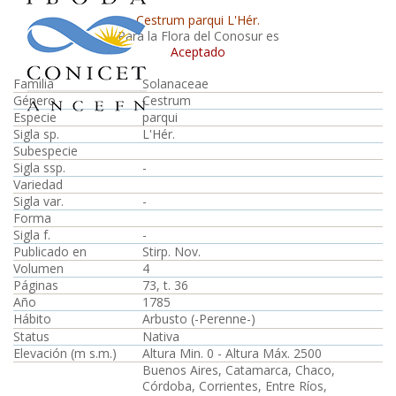
Cestrum parqui L'Hér.
Para la Flora del Conosur es
Aceptado
Familia
Solanaceae
Género
Cestrum
Especie
parqui
Sigla sp.
L'Hér.
Subespecie
Sigla ssp.
-
Variedad
Sigla var.
-
Forma
Sigla f.
-
Publicado en
Stirp. Nov.
Volumen
4
Páginas
73, t. 36
Año
1785
Hábito
Arbusto (-Perenne-)
Status
Nativa
Elevación (m s.m.)
Altura Min. 0 - Altura Máx. 2500
Buenos Aires, Catamarca, Chaco,
Córdoba, Corrientes, Entre Ríos,