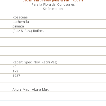
Lachemilla pinnata (Ruiz & Pav.) Rothm.
Para la Flora del Conosur es
Sinónimo de:
Rosaceae
Lachemilla
pinnata
(Ruiz & Pav.) Rothm.
-
-
-
Repert. Spec. Nov. Regni Veg.
42
172
1937
Altura Min. - Altura Máx.